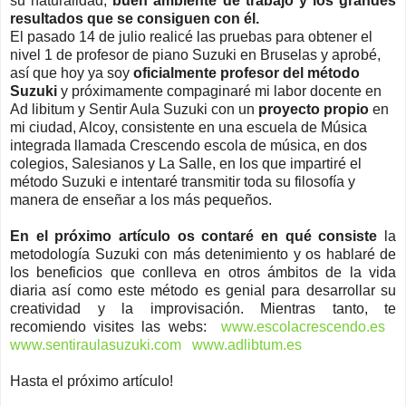
su naturalidad,
buen ambiente de trabajo y los grandes
resultados que se consiguen con él.
El pasado 14 de julio realicé las pruebas para obtener el
nivel 1 de profesor de piano Suzuki en Bruselas y aprobé,
así que hoy ya soy
oficialmente profesor del método
Suzuki
y próximamente compaginaré mi labor docente en
Ad libitum y Sentir Aula Suzuki con un
proyecto propio
en
mi ciudad, Alcoy, consistente en una escuela de Música
integrada llamada Crescendo escola de música, en dos
colegios, Salesianos y La Salle, en los que impartiré el
método Suzuki e intentaré transmitir toda su filosofía y
manera de enseñar a los más pequeños.
En el próximo artículo os contaré en qué consiste
la
metodología Suzuki con más detenimiento y os hablaré de
los beneficios que conlleva en otros ámbitos de la vida
diaria así como este método es genial para desarrollar su
creatividad y la improvisación. Mientras tanto, te
recomiendo visites las webs:
www.escolacrescendo.es
www.sentiraulasuzuki.com
www.adlibtum.es
Hasta el próximo artículo!