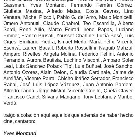
Gassman, Yves Montand, Fernando Fernán Gómez,
Giulietta Masina, Alfredo Matas, Costa Gavras, Lino
Ventura, Michel Piccoli, Pablo G. del Amo, Mario Monicelli,
Omero Antonutti, Claude Chabrol, Teo Escamilla, Alberto
Sordi, René Allio, Marco Ferrari, Irene Papas, Luciano
Emmer, Franco Brusati, Youssef Chahine, Lucía Bosé, Luis
Ciges, Emiliano Piedra, Ismael Merlo, María Félix, Vicente
Escrivá, Lauren Bacall, Roberto Rossellini, Naguib Mahzuf,
Amparo Rivelles, Angela Molina, Federico Fellini, Antonio
Ferrandis, Aurora Bautista, Luchino Visconti, Amparo Soler
Leal, Luis Sánchez Polack ’Tip’, Luis Buñuel, José Sancho,
Antonio Ozores, Alain Delon, Claudia Cardinale, Jaime de
Armiñán, Vicente Parra, Chicho Ibáñez Serrador, Francisco
Rabal, José Luis López Vázquez, Juan Antonio Bardem,
Alfredo Landa, Jorge Mistral, Vicente Coello, Queta Claver,
Francisco Canet, Silvana Mangano, Tony Leblanc y Maribel
Verdú,
traigo a colación aquí aquellos que además de haber hecho
cine, cantaron:
Yves Montand