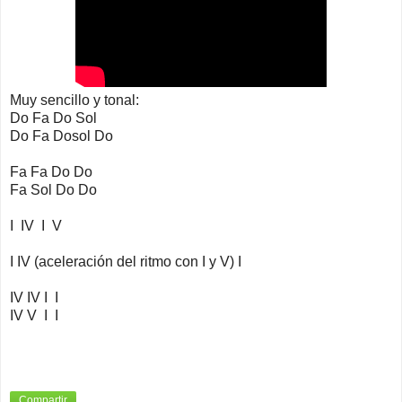
Muy sencillo y tonal:
Do Fa Do Sol
Do Fa Dosol Do
Fa Fa Do Do
Fa Sol Do Do
I IV I V
I IV (aceleración del ritmo con I y V) I
IV IV I I
IV V I I
Compartir