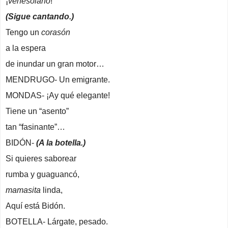
¡
venesolano
!
(Sigue cantando.)
Tengo un
corasón
a la espera
de inundar un gran motor…
MENDRUGO- Un emigrante.
MONDAS- ¡Ay qué elegante!
Tiene un “asento”
tan “fasinante”…
BIDÓN-
(A la botella.)
Si quieres saborear
rumba y guaguancó,
mamasita
linda,
Aquí está Bidón.
BOTELLA- Lárgate, pesado.