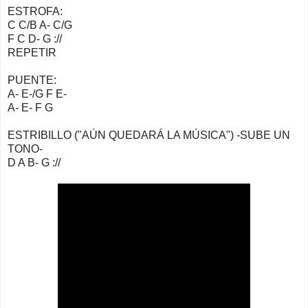
ESTROFA:
C C/B A- C/G
F C D- G ://
REPETIR
PUENTE:
A- E-/G F E-
A- E- F G
ESTRIBILLO ("AÚN QUEDARÁ LA MÚSICA") -SUBE UN
TONO-
D A B- G ://