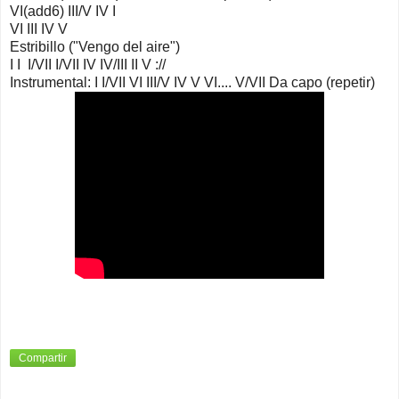
VI(add6) III/V IV I
VI III IV V
Estribillo ("Vengo del aire")
I I I/VII I/VII IV IV/III II V ://
Instrumental: I I/VII VI III/V IV V VI.... V/VII Da capo (repetir)
Compartir