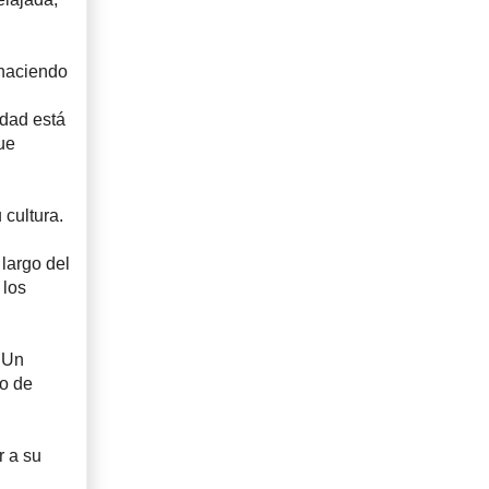
 haciendo
ldad está
ue
 cultura.
 largo del
 los
 Un
to de
r a su