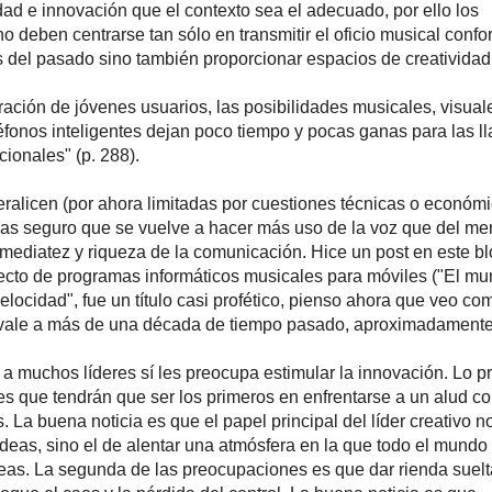
idad e innovación que el contexto sea el adecuado, por ello los
o deben centrarse tan sólo en transmitir el oficio musical conf
s del pasado sino también proporcionar espacios de creatividad
ación de jóvenes usuarios, las posibilidades musicales, visual
léfonos inteligentes dejan poco tiempo y pocas ganas para las 
icionales" (p. 288).
alicen (por ahora limitadas por cuestiones técnicas o económi
as seguro que se vuelve a hacer más uso de la voz que del me
inmediatez y riqueza de la comunicación. Hice un post en este b
ecto de programas informáticos musicales para móviles ("El m
elocidad", fue un título casi profético, pienso ahora que veo co
vale a más de una década de tiempo pasado, aproximadamente)
, a muchos líderes sí les preocupa estimular la innovación. Lo p
es que tendrán que ser los primeros en enfrentarse a un alud c
 La buena noticia es que el papel principal del líder creativo n
 ideas, sino el de alentar una atmósfera en la que todo el mund
eas. La segunda de las preocupaciones es que dar rienda suelt