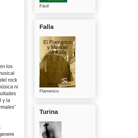
Fácil
Falla
en los
musical
del rock
música ni
Flamenco
cultades
 y la
ormales"
Turina
:
 genere