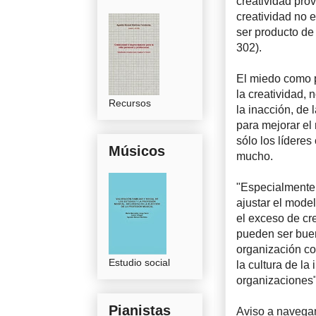
creatividad prov
creatividad no e
ser producto de 
302).
El miedo como p
la creatividad,
Recursos
la inacción, de 
para mejorar el
sólo los lídere
Músicos
mucho.
"Especialmente 
ajustar el model
el exceso de cr
pueden ser buen
organización c
Estudio social
la cultura de la
organizaciones"
Pianistas
Aviso a navegan