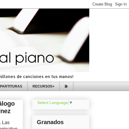
=millones de canciones en tus manos!
PARTITURAS
RECURSOS+
🎤
álogo
Select Language
▼
ínez
Granados
. Las
aginativo