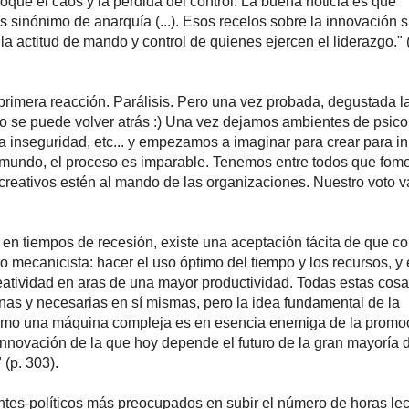
oque el caos y la pérdida del control. La buena noticia es que
s sinónimo de anarquía (...). Esos recelos sobre la innovación 
la actitud de mando y control de quienes ejercen el liderazgo." 
rimera reacción. Parálisis. Pero una vez probada, degustada la
 no se puede volver atrás :) Una vez dejamos ambientes de psico
la inseguridad, etc... y empezamos a imaginar para crear para i
 mundo, el proceso es imparable. Tenemos entre todos que fom
s creativos estén al mando de las organizaciones. Nuestro voto v
en tiempos de recesión, existe una aceptación tácita de que c
o mecanicista: hacer el uso óptimo del tiempo y los recursos, y 
eatividad en aras de una mayor productividad. Todas estas cos
as y necesarias en sí mismas, pero la idea fundamental de la
omo una máquina compleja es en esencia enemiga de la promo
 innovación de la que hoy depende el futuro de la gran mayoría 
 (p. 303).
tes-políticos más preocupados en subir el número de horas lec