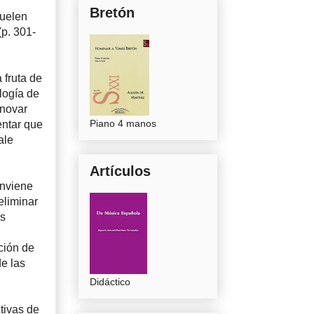
Bretón
suelen
(p. 301-
 fruta de
logía de
nnovar
Piano 4 manos
entar que
ale
Artículos
onviene
eliminar
as
ción de
de las
Didáctico
tivas de