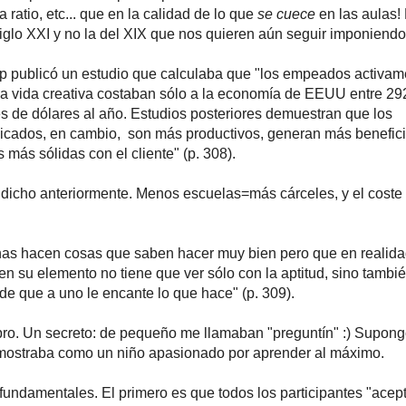
a ratio, etc... que en la calidad de lo que
se cuece
en las aulas!
iglo XXI y no la del XIX que nos quieren aún seguir imponiendo
p publicó un estudio que calculaba que "los empeados activam
la vida creativa costaban sólo a la economía de EEUU entre 29
s de dólares al año. Estudios posteriores demuestran que los
icados, en cambio, son más productivos, generan más benefici
 más sólidas con el cliente" (p. 308).
o dicho anteriormente. Menos escuelas=más cárceles, y el coste
as hacen cosas que saben hacer muy bien pero que en realida
en su elemento no tiene que ver sólo con la aptitud, sino tambié
 de que a uno le encante lo que hace" (p. 309).
ro. Un secreto: de pequeño me llamaban "preguntín" :) Supon
mostraba como un niño apasionado por aprender al máximo.
 fundamentales. El primero es que todos los participantes "acep