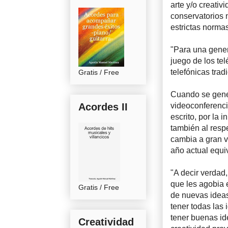
arte y/o creativ
conservatorios n
estrictas norma
"Para una gener
juego de los te
telefónicas trad
Gratis / Free
Cuando se gener
Acordes II
videoconferenci
escrito, por la 
también al resp
cambia a gran v
año actual equi
"A decir verdad
que les agobia 
Gratis / Free
de nuevas ideas.
tener todas las
tener buenas id
Creatividad