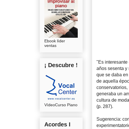
Ebook líder
ventas
"Es interesante
¡ Descubre !
años sesenta y 
que se daba en 
de aquella époc
conservatorios, 
generaba un amb
cultura de moda
VídeoCurso Piano
(p. 287).
Sugerencia: co
Acordes I
experimentatorio