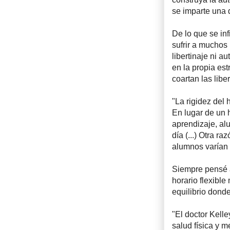
se imparte una d
De lo que se in
sufrir a muchos
libertinaje ni 
en la propia es
coartan las lib
"La rigidez del 
En lugar de un 
aprendizaje, alu
día (...) Otra r
alumnos varían c
Siempre pensé a
horario flexibl
equilibrio dond
"El doctor Kell
salud física y m