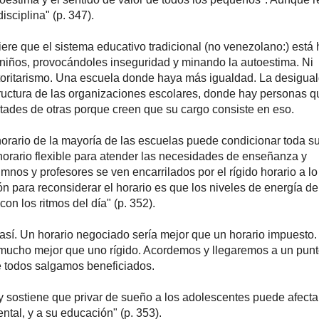
isciplina" (p. 347).
fiere que el sistema educativo tradicional (no venezolano:) está
 niños, provocándoles inseguridad y minando la autoestima. Ni
autoritarismo. Una escuela donde haya más igualdad. La desigua
tructura de las organizaciones escolares, donde hay personas q
ertades de otras porque creen que su cargo consiste en eso.
horario de la mayoría de las escuelas puede condicionar toda su
horario flexible para atender las necesidades de enseñanza y
mnos y profesores se ven encarrilados por el rígido horario a lo
azón para reconsiderar el horario es que los niveles de energía de
on los ritmos del día" (p. 352).
sí. Un horario negociado sería mejor que un horario impuesto.
e mucho mejor que uno rígido. Acordemos y llegaremos a un pun
e todos salgamos beneficiados.
ey sostiene que privar de sueño a los adolescentes puede afecta
ental, y a su educación" (p. 353).