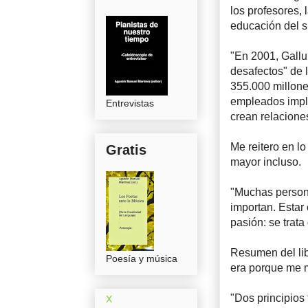
los profesores, l
educación del s
"En 2001, Gallu
desafectos" de 
355.000 millone
empleados impl
Entrevistas
crean relaciones
Me reitero en l
Gratis
mayor incluso.
"Muchas person
importan. Estar 
pasión: se trata
Resumen del lib
Poesía y música
era porque me 
"Dos principios
X