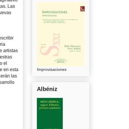
tas. Las
nuevas
scribir
ria
 artistas
estras
o el
se en esta
Improvisaciones
cerán las
arrollo
Albéniz