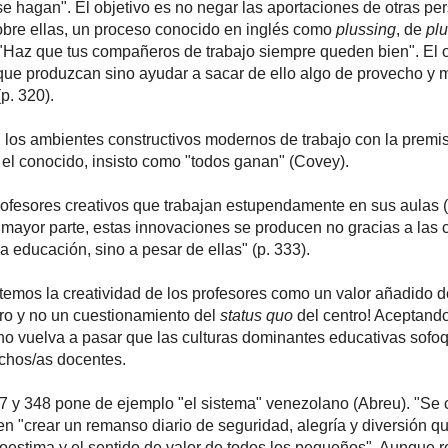
 se hagan". El objetivo es no negar las aportaciones de otras pe
sobre ellas, un proceso conocido en inglés como
plussing
, de
pl
"Haz que tus compañeros de trabajo siempre queden bien". El o
 que produzcan sino ayudar a sacar de ello algo de provecho y m
(p. 320).
los ambientes constructivos modernos de trabajo con la premi
 el conocido, insisto como "todos ganan" (Covey).
fesores creativos que trabajan estupendamente en sus aulas (.
mayor parte, estas innovaciones se producen no gracias a las c
 educación, sino a pesar de ellas" (p. 333).
ptemos la creatividad de los profesores como un valor añadido d
tro y no un cuestionamiento del
status quo
del centro! Aceptand
 vuelva a pasar que las culturas dominantes educativas sofo
uchos/as docentes.
7 y 348 pone de ejemplo "el sistema" venezolano (Abreu). "Se 
en "crear un remanso diario de seguridad, alegría y diversión q
toestima y el sentido de valor de todos los pequeños". Aunque r