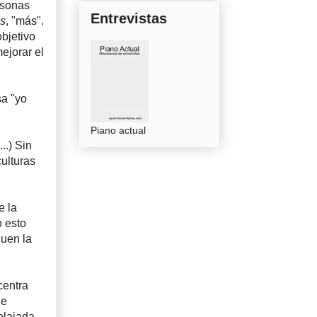
rsonas
Entrevistas
us
, "más".
bjetivo
ejorar el
sa "yo
Piano actual
..) Sin
ulturas
e la
o esto
quen la
centra
ue
elajada,