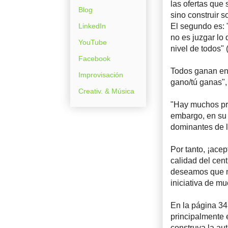
las ofertas que
Blog
sino construir 
LinkedIn
El segundo es: 
no es juzgar lo
YouTube
nivel de todos" 
Facebook
Todos ganan en 
Improvisación
gano/tú ganas",
Creativ. & Música
"Hay muchos pro
embargo, en su 
dominantes de la
Por tanto, ¡ace
calidad del cen
deseamos que no
iniciativa de m
En la página 34
principalmente 
construya la au