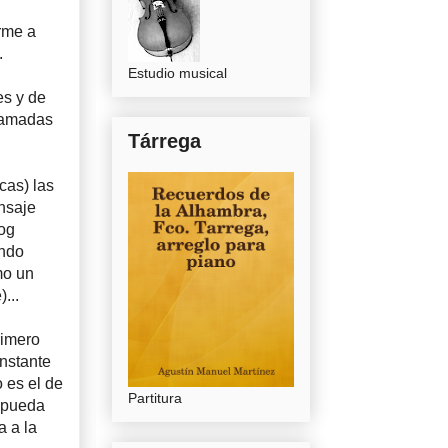
orme a
.
Estudio musical
es y de
llamadas
Tárrega
cas) las
nsaje
log
undo
mo un
...
rimero
onstante
o es el de
Partitura
o pueda
a a la