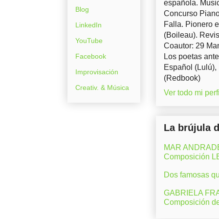
española. Music
Blog
Concurso Piano 
Falla. Pionero 
LinkedIn
(Boileau). Revis
YouTube
Coautor: 29 Man
Facebook
Los poetas ante
Español (Lulú),
Improvisación
(Redbook)
Creativ. & Música
Ver todo mi perfi
La brújula 
MAR ANDRADE (M
Composición 
Dos famosas que
GABRIELA FRAN
Composición d