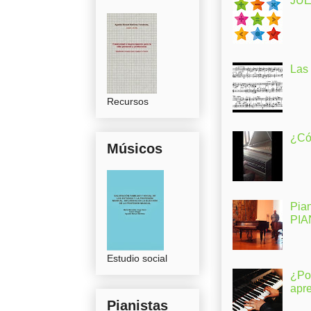
JUE
Las
Recursos
¿Có
Músicos
Pia
PI
Estudio social
¿Po
apr
Pianistas