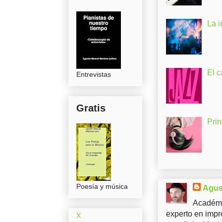
La 
El c
Entrevistas
Gratis
Pri
Poesía y música
Agus
Académi
experto en impr
X