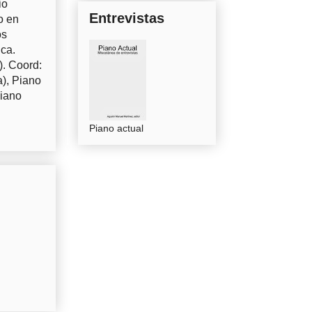
io
Entrevistas
o en
os
uca.
). Coord:
a), Piano
Piano
Piano actual