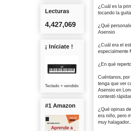
¿Cuál es la pri
Lecturas
tocando la guita
4,427,069
¿Qué personalid
Asensio
¿Cuál era el es
¡ Iníciate !
especialmente 
¿En qué reperto
Cuéntanos, por 
tenga que ver c
Teclado + vendido
Asensio en Lond
contestó rápida
#1 Amazon
¿Qué opinas de 
era niño, pero 
muy halagador..