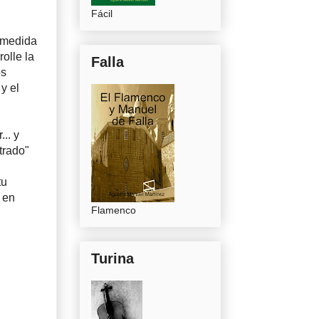
Fácil
 medida
olle la
Falla
os
y el
.. y
trado"
tu
 en
Flamenco
Turina