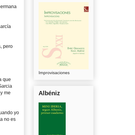
 hermana
arcía
, pero
Improvisaciones
a que
Garcia
Albéniz
 y me
cuando yo
ma no es