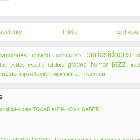
reciente
Inicio
Entrada
curiosidades
canciones
cifrado
concurso
d
jazz
grados
humor
las
estilos
estudio
folklore
mod
poesía
reflexión
técnica
pop
repertorio
salud
s
canciones para TOCAR el PIANO sin SABER