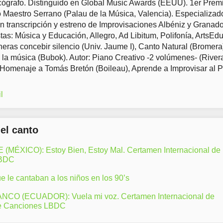
ógrafo. Distinguido en Global Music Awards (EEUU). 1er Prem
Maestro Serrano (Palau de la Música, Valencia). Especializad
en transcripción y estreno de Improvisaciones Albéniz y Granad
tas: Música y Educación, Allegro, Ad Libitum, Polifonía, ArtsEd
eras concebir silencio (Univ. Jaume I), Canto Natural (Bromera
 la música (Bubok). Autor: Piano Creativo -2 volúmenes- (River
 Homenaje a Tomás Bretón (Boileau), Aprende a Improvisar al 
l
del canto
ÉXICO): Estoy Bien, Estoy Mal. Certamen Internacional de
LBDC
 le cantaban a los niños en los 90’s
CO (ECUADOR): Vuela mi voz. Certamen Internacional de
e Canciones LBDC