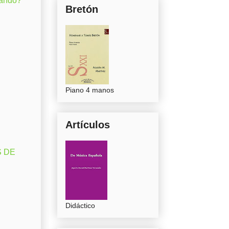
gando?
Bretón
Piano 4 manos
Artículos
S DE
Didáctico