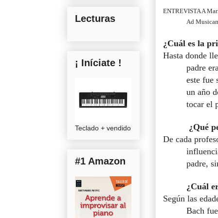
ENTREVISTA A María 
Lecturas
Ad Musicam 
¿Cuál es la pr
Hasta donde ll
¡ Iníciate !
padre er
este fue
un año d
tocar el 
¿Qué pe
Teclado + vendido
De cada profeso
influenc
#1 Amazon
padre, s
¿Cuál er
Según las edad
Bach fue