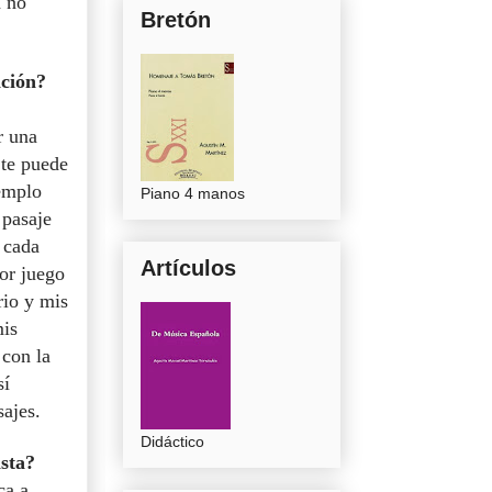
a no
Bretón
ación?
r una
 te puede
jemplo
Piano 4 manos
 pasaje
 cada
Artículos
por juego
rio y mis
mis
 con la
sí
sajes.
Didáctico
ista?
ca a