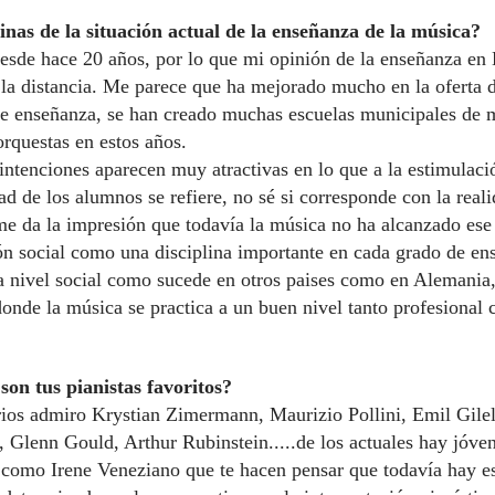
nas de la situación actual de la enseñanza de la música?
desde hace 20 años, por lo que mi opinión de la enseñanza en
 la distancia. Me parece que ha mejorado mucho en la oferta d
de enseñanza, se han creado muchas escuelas municipales de 
rquestas en estos años.
 intenciones aparecen muy atractivas en lo que a la estimulaci
ad de los alumnos se refiere, no sé si corresponde con la real
me da la impresión que todavía la música no ha alcanzado ese
ón social como una disciplina importante en cada grado de en
a nivel social como sucede en otros paises como en Alemania,
donde la música se practica a un buen nivel tanto profesional
son tus pianistas favoritos?
rios admiro Krystian Zimermann, Maurizio Pollini, Emil Gile
, Glenn Gould, Arthur Rubinstein.....de los actuales hay jóve
s como Irene Veneziano que te hacen pensar que todavía hay e