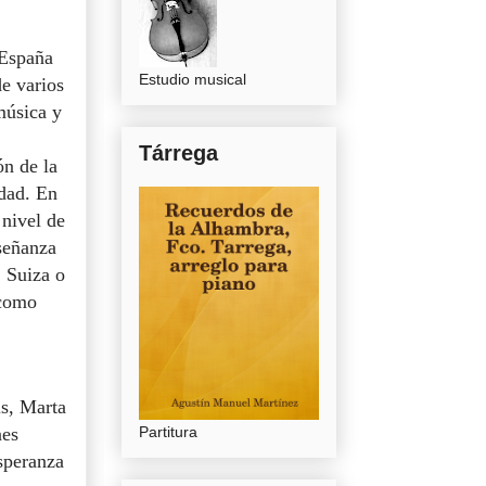
 España
Estudio musical
e varios
música y
Tárrega
ón de la
idad. En
 nivel de
señanza
 Suiza o
 como
ls, Marta
nes
Partitura
speranza