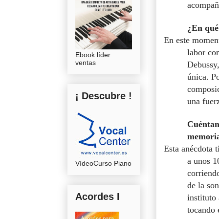
acompañó
¿En qué 
En este moment
labor co
Ebook líder
ventas
Debussy,
única. P
composic
¡ Descubre !
una fuer
Cuéntano
memoria 
Esta anécdota t
a unos 1
VídeoCurso Piano
corriend
de la so
Acordes I
instituto
tocando 