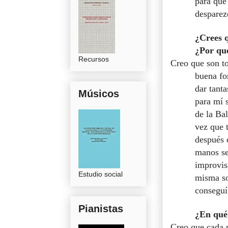
para que
desparez
¿Crees q
¿Por qu
Recursos
Creo que son to
buena fo
dar tant
Músicos
para mí 
de la Ba
vez que 
después 
manos se
improvis
Estudio social
misma so
conseguí 
Pianistas
¿En qué 
Creo que cada p