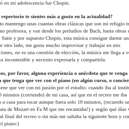
 en mi adolescencia fue Chopin.
repertorio te sientes más a gusto en la actualidad?
o mantengo unas cuantas obras clásicas que son mi refugio t
mo profesora, y van desde los preludios de Bach, hasta obras 
 Satie y por supuesto Chopin, esta música consigue darme un
or otro lado, me gusta mucho improvisar y trabajar en mis
iones, no es una cuestión de elección, la música me llega a 
za incontenible y necesito expresarla y compartirla.
s, por favor, alguna experiencia o anécdota que te venga 
que tenga que ver con el piano (en algún curso, o conciert
iene que ver con mi pasión por el estudio: cuando iba al instit
0 minutos (corriendo) de mi casa, así que en el recreo me iba
o a casa para tocar aunque fuera solo 10 minutos, (recuerdo u
nata de Mozart en Fa M que me encantaba!) y según qué días v
 al final del recreo o sin más me saltaba la siguiente hora y c
el piano:)