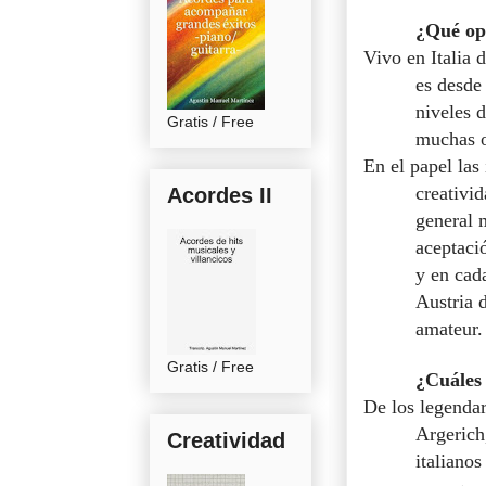
¿Qué opi
Vivo en Italia 
es desde
niveles 
Gratis / Free
muchas o
En el papel las
creativid
Acordes II
general 
aceptaci
y en cad
Austria 
amateur.
Gratis / Free
¿Cuáles 
De los legenda
Argerich
Creatividad
italiano