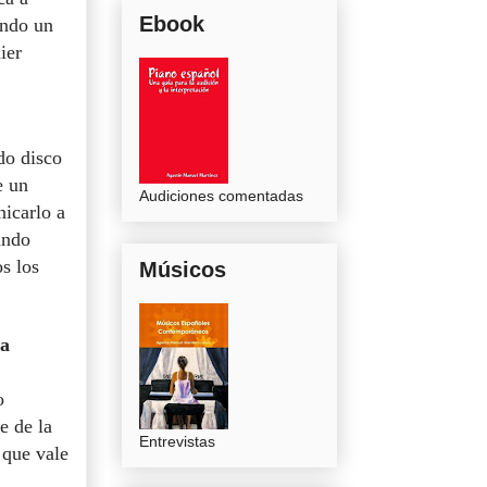
Ebook
ando un
ier
do disco
e un
Audiciones comentadas
icarlo a
ando
s los
Músicos
 a
o
e de la
Entrevistas
 que vale