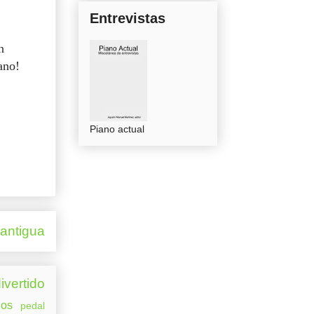
Entrevistas
n
ano!
Piano actual
 antigua
ivertido
os
pedal