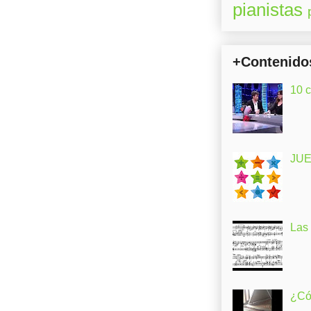
pianistas
+Contenido
10 
JUE
Las
¿Có