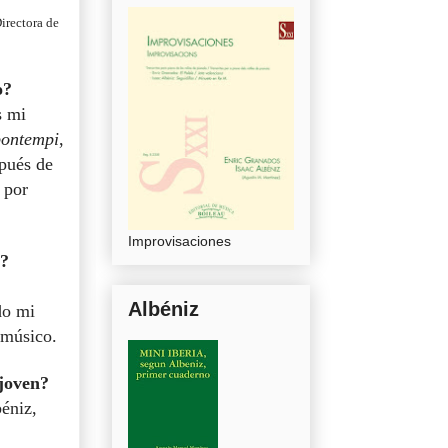
irectora de
o?
s mi
bontempi
,
spués de
 por
Improvisaciones
a?
Albéniz
do mi
 músico.
 joven?
éniz,