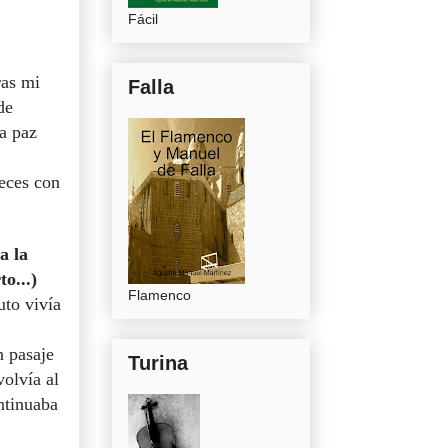
Fácil
ras mi
Falla
de
a paz
veces con
a la
o...)
Flamenco
uto vivía
n pasaje
Turina
olvía al
ontinuaba