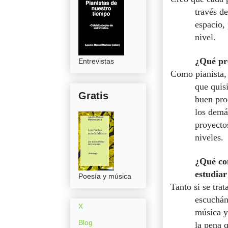
través d
espacio,
nivel.
¿Qué pro
Entrevistas
Como pianista,
que quisi
Gratis
buen pro
los demá
proyecto
niveles.
¿Qué co
estudiar
Poesía y música
Tanto si se trat
escuchán
X
música y
Blog
la pena 