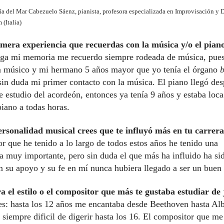
del Mar Cabezuelo Sáenz, pianista, profesora especializada en Improvisación y D
(Italia)
imera experiencia que recuerdas con la música y/o el pian
ega mi memoria me recuerdo siempre rodeada de música, pue
a músico y mi hermano 5 años mayor que yo tenía el órgano
 sin duda mi primer contacto con la música. El piano llegó de
e estudio del acordeón, entonces ya tenía 9 años y estaba loca
piano a todas horas.
rsonalidad musical crees que te influyó más en tu carrer
r que he tenido a lo largo de todos estos años he tenido una
ia muy importante, pero sin duda el que más ha influido ha si
in su apoyo y su fe en mí nunca hubiera llegado a ser un buen
a el estilo o el compositor que más te gustaba estudiar de
es: hasta los 12 años me encantaba desde Beethoven hasta Alb
 siempre dificil de digerir hasta los 16. El compositor que me