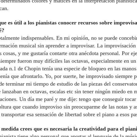
 determinados colores y matices en la interpretación pianístic
can.
ue es útil a los pianistas conocer recursos sobre improvis
é?
talmente indispensables. En mi opinión, no se puede concebi
rmación musical sin aprender a improvisar. La improvisación
as cosas, y me gustaría contarte otra anécdota personal. Por e
siempre fueron muy difíciles las octavas, especialmente en un
lada n.1 de Chopin tenía una especie de bloqueo en las manos
tenía que afrontarlo. Yo, por suerte, he improvisado siempre 
de terminar mi tiempo de estudio de las piezas del conservato
 lanzaban en octavas, escalas etc sin tener ningún miedo en 
aciones. Un día me paré y me dije: tengo que conseguir tocar
ltura que cuando improviso sin preocuparme de las notas y a
transportar esa sensación de libertad sobre el piano a esos pa
medida crees que es necesaria la creatividad para el pian
ianista tiene algo personal que aportar al lenguaje de la músi