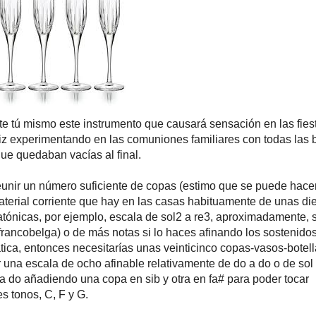
te tú mismo este instrumento que causará sensación en las fies
iz experimentando en las comuniones familiares con todas las b
ue quedaban vacías al final.
eunir un número suficiente de copas (estimo que se puede hace
aterial corriente que hay en las casas habituamente de unas di
atónicas, por ejemplo, escala de sol2 a re3, aproximadamente, 
 francobelga) o de más notas si lo haces afinando los sostenidos
ica, entonces necesitarías unas veinticinco copas-vasos-botell
 una escala de ocho afinable relativamente de do a do o de sol 
a do añadiendo una copa en sib y otra en fa# para poder tocar
s tonos, C, F y G.