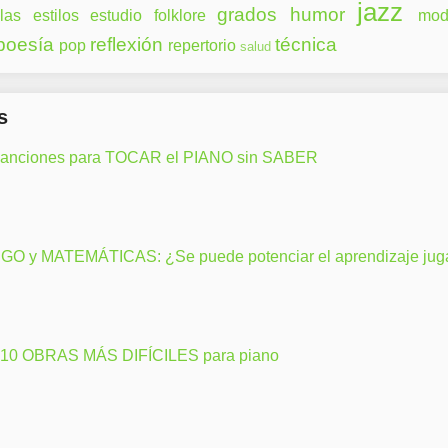
jazz
grados
humor
las
estilos
estudio
folklore
mod
poesía
reflexión
técnica
pop
repertorio
salud
s
canciones para TOCAR el PIANO sin SABER
GO y MATEMÁTICAS: ¿Se puede potenciar el aprendizaje ju
 10 OBRAS MÁS DIFÍCILES para piano