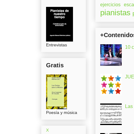
ejercicios
esca
pianistas
+Contenido
Entrevistas
10 
Gratis
JUE
Las
Poesía y música
X