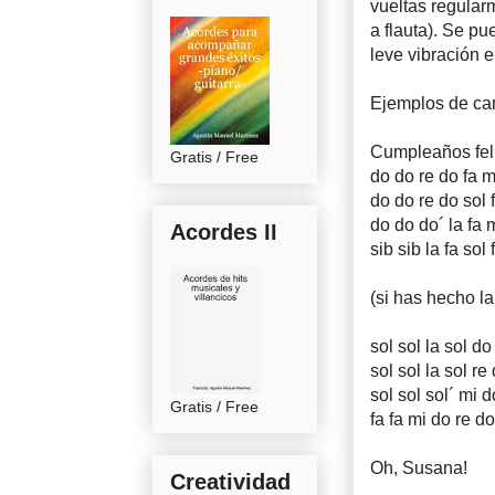
vueltas regularm
a flauta). Se pu
leve vibración 
Ejemplos de can
Cumpleaños feli
Gratis / Free
do do re do fa mii
do do re do sol
do do do´ la fa
Acordes II
sib sib la fa so
(si has hecho la
sol sol la sol do s
sol sol la sol r
sol sol sol´ mi 
Gratis / Free
fa fa mi do re 
Oh, Susana!
Creatividad