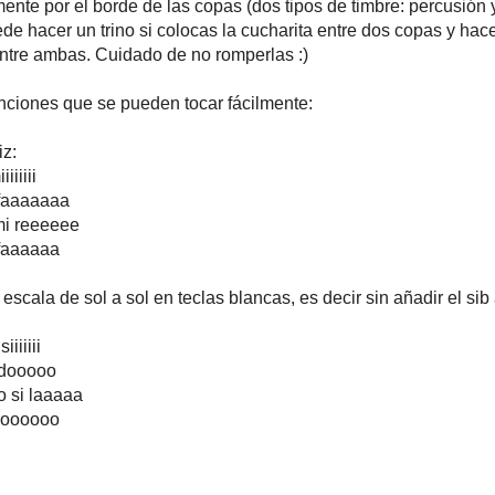
ente por el borde de las copas (dos tipos de timbre: percusión y
ede hacer un trino si colocas la cucharita entre dos copas y hac
entre ambas. Cuidado de no romperlas :)
ciones que se pueden tocar fácilmente:
z:
iiiiii
 faaaaaaa
 mi reeeeee
l faaaaaa
 escala de sol a sol en teclas blancas, es decir sin añadir el sib 
iiiiiii
e dooooo
do si laaaaa
dooooooo