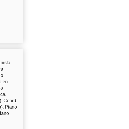
nista
ca
io
o en
os
uca.
). Coord:
a), Piano
Piano