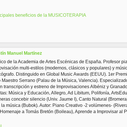
ncipales beneficios de la MUSICOTERAPIA
tín Manuel Martínez
co de la Academia de Artes Escénicas de España. Profesor pia
ovisación multi-estilos (modernos, clásicos y populares) y músi
ógrafo. Distinguido en Global Music Awards (EEUU). 1er Prem
Maestro Serrano (Palau de la Música, Valencia). Especializad
en transcripción y estreno de Improvisaciones Albéniz y Granad
tas: Música y Educación, Allegro, Ad Libitum, Polifonía, ArtsEd
eras concebir silencio (Univ. Jaume I), Canto Natural (Bromera
 la música (Bubok). Autor: Piano Creativo -2 volúmenes- (River
 Homenaje a Tomás Bretón (Boileau), Aprende a Improvisar al 
l