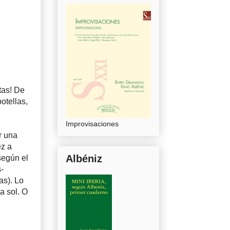
tas! De
otellas,
Improvisaciones
r una
ez a
Albéniz
según el
-
as). Lo
a sol. O