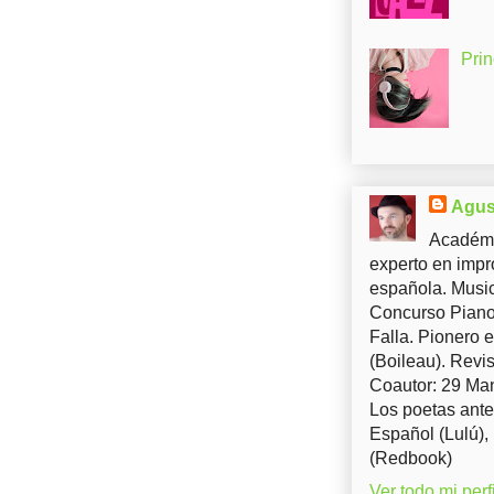
Pri
Agus
Académi
experto en impr
española. Music
Concurso Piano 
Falla. Pionero 
(Boileau). Revis
Coautor: 29 Man
Los poetas ante
Español (Lulú),
(Redbook)
Ver todo mi perfi