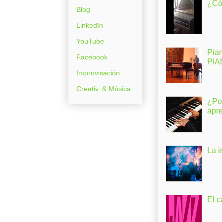
¿Có
Blog
LinkedIn
YouTube
Pia
Facebook
PI
Improvisación
Creativ. & Música
¿Po
apr
La 
El c