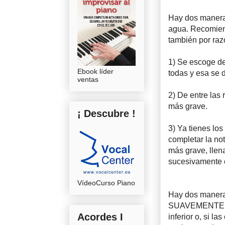
Hay dos maneras
agua. Recomiend
también por raz
1) Se escoge de
Ebook líder
todas y esa se 
ventas
2) De entre las 
más grave.
¡ Descubre !
3) Ya tienes los
completar la no
más grave, llena
sucesivamente c
VídeoCurso Piano
Hay dos maneras
SUAVEMENTE sobr
Acordes I
inferior o, si l