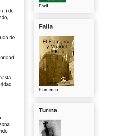
Fácil
n :) de
ndo,
Falla
guda de
noridad
 hasta
oridad
Flamenco
Turina
o
 zona
ando