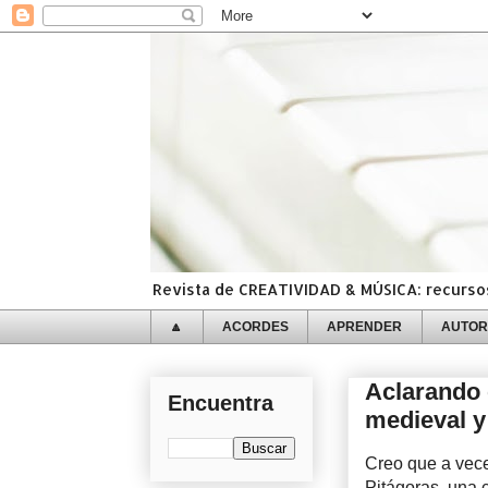
Revista de CREATIVIDAD & MÚSICA: recursos,
🔼
ACORDES
APRENDER
AUTOR
Aclarando 
Encuentra
medieval 
Creo que a vece
Pitágoras, una 