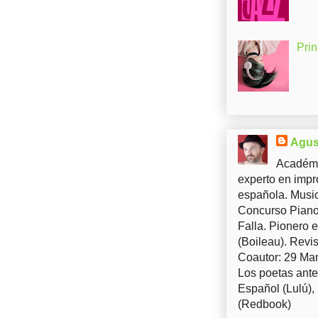
Pri
Agus
Académi
experto en impr
española. Music
Concurso Piano 
Falla. Pionero 
(Boileau). Revis
Coautor: 29 Man
Los poetas ante
Español (Lulú),
(Redbook)