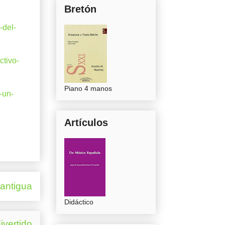
Bretón
-del-
ctivo-
Piano 4 manos
-un-
Artículos
 antigua
Didáctico
ivertido