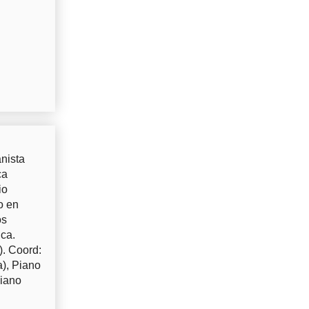
nista
ca
io
o en
os
uca.
). Coord:
a), Piano
Piano