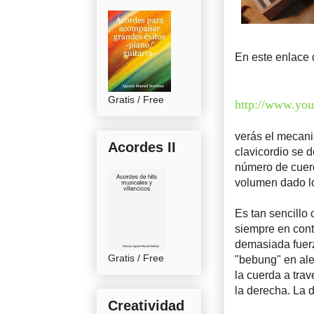
En este enlace 
Gratis / Free
http://www.y
verás el mecani
Acordes II
clavicordio se 
número de cuerd
volumen dado lo
Es tan sencillo
siempre en cont
demasiada fuerz
Gratis / Free
"bebung" en ale
la cuerda a tra
la derecha. La d
Creatividad