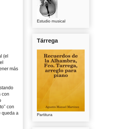
Estudio musical
Tárrega
 (el
el
tener más
estando
s con
o
to" con
ue queda a
Partitura