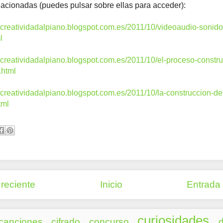
lacionadas (puedes pulsar sobre ellas para acceder):
lacreatividadalpiano.blogspot.com.es/2011/10/videoaudio-sonido
l
lacreatividadalpiano.blogspot.com.es/2011/10/el-proceso-constru
.html
lacreatividadalpiano.blogspot.com.es/2011/10/la-construccion-de
tml
reciente
Inicio
Entrada
curiosidades
canciones
cifrado
concurso
d