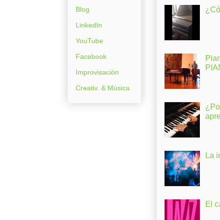
Blog
¿Có
LinkedIn
YouTube
Facebook
Pia
PI
Improvisación
Creativ. & Música
¿Po
apr
La 
El c