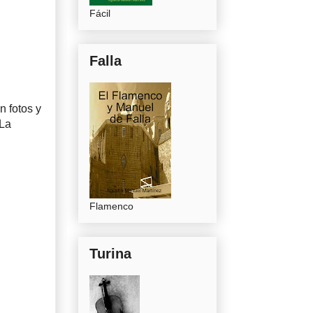
Fácil
Falla
n fotos y
 La
Flamenco
Turina