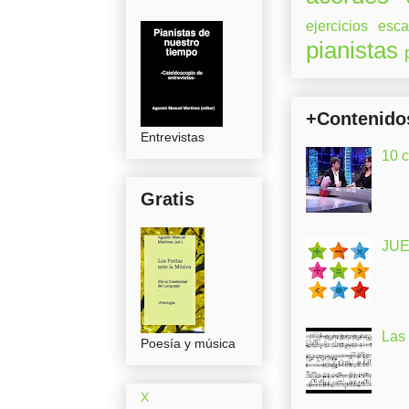
ejercicios
esca
pianistas
+Contenido
Entrevistas
10 
Gratis
JUE
Las
Poesía y música
X