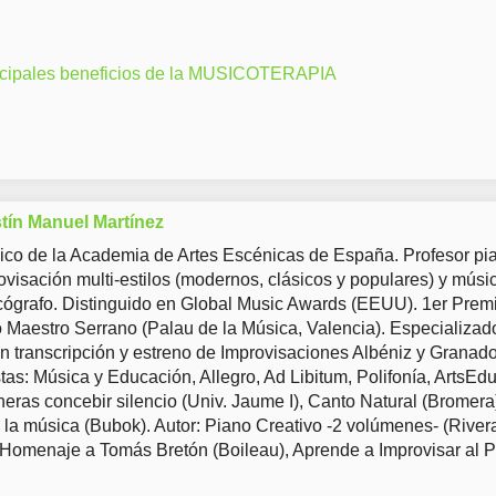
ncipales beneficios de la MUSICOTERAPIA
tín Manuel Martínez
co de la Academia de Artes Escénicas de España. Profesor pia
ovisación multi-estilos (modernos, clásicos y populares) y músi
ógrafo. Distinguido en Global Music Awards (EEUU). 1er Prem
Maestro Serrano (Palau de la Música, Valencia). Especializad
en transcripción y estreno de Improvisaciones Albéniz y Granad
tas: Música y Educación, Allegro, Ad Libitum, Polifonía, ArtsEd
eras concebir silencio (Univ. Jaume I), Canto Natural (Bromera
 la música (Bubok). Autor: Piano Creativo -2 volúmenes- (River
 Homenaje a Tomás Bretón (Boileau), Aprende a Improvisar al 