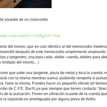
de youtube de un clavicordio
outube.com/watch?v=Gf9lgX5CY6A
smo del mismo, que es casi idéntico al del monocordio medieval
desarrolló después de este monocordio simplemente ampliando 
as y tangentes, una para cada -doble- cuerda, dobles para ob
 limitado del mismo... )
 como que sube una tangente, pieza de metal y toca la cuerda, 
acto con la misma mientras suena, pudiendo romperla si pulsa
a, hiere la misma. Puedes hacer un pequeño vibrato (el famos
mán de C.P.E. Bach) ya que siempre que tienes contacto "direc
vés de tu pulsación. Pones en vibración la parte de la cuerda q
e la izquierda es amortiguada por alguna pieza de fieltro.