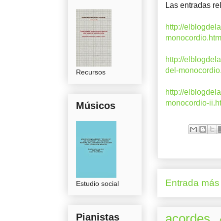
Las entradas re
http://elblogde
monocordio.htm
http://elblogde
del-monocordio
Recursos
http://elblogde
monocordio-ii.h
Músicos
Entrada más 
Estudio social
Pianistas
acordes